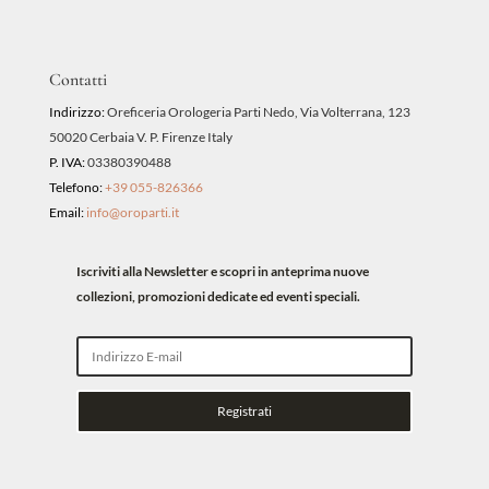
Contatti
Indirizzo:
Oreficeria Orologeria Parti Nedo, Via Volterrana, 123
50020 Cerbaia V. P. Firenze Italy
P. IVA:
03380390488
Telefono:
+39 055-826366
Email:
info@oroparti.it
Iscriviti alla Newsletter e scopri in anteprima nuove
collezioni, promozioni dedicate ed eventi speciali.
Registrati