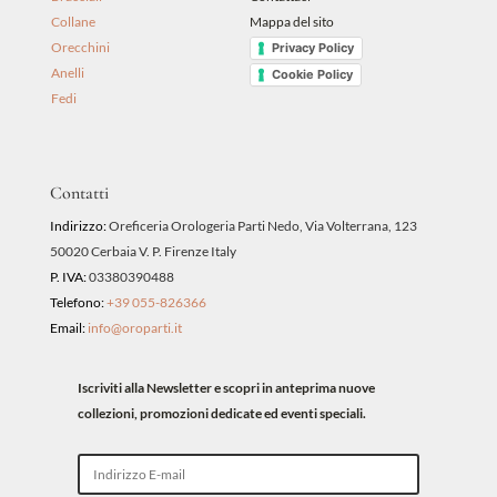
Collane
Mappa del sito
Orecchini
Privacy Policy
Anelli
Cookie Policy
Fedi
Contatti
Indirizzo:
Oreficeria Orologeria Parti Nedo, Via Volterrana, 123
50020 Cerbaia V. P. Firenze Italy
P. IVA:
03380390488
Telefono:
+39 055-826366
Email:
info@oroparti.it
Iscriviti alla Newsletter e scopri in anteprima nuove
collezioni, promozioni dedicate ed eventi speciali.