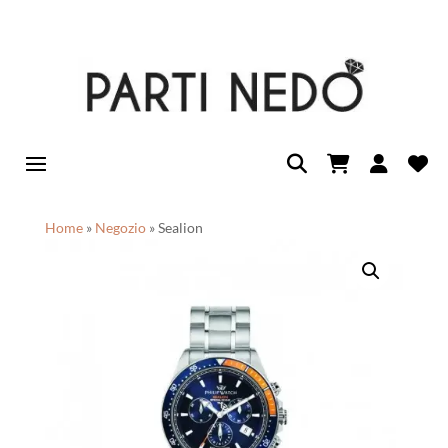
Home
»
Negozio
»
Sealion