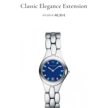
Classic Elegance Extension
Il
Il
69,00
€
48,30
€
prezzo
prezzo
originale
attuale
era:
è:
69,00 €.
48,30 €.