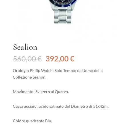
Sealion
Il
Il
560,00
€
392,00
€
prezzo
prezzo
originale
attuale
Orologio Philip Watch; Solo Tempo; da Uomo della
era:
è:
Collezione Sealion.
560,00 €.
392,00 €.
Movimento: Svizzero al Quarzo.
Cassa acciaio lucido satinato del Diametro di 51x42m.
Colore quadrante Blu.