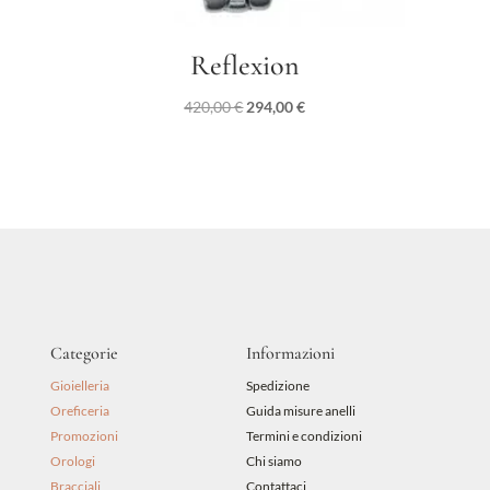
Reflexion
Il
Il
420,00
€
294,00
€
prezzo
prezzo
originale
attuale
era:
è:
420,00 €.
294,00 €.
Categorie
Informazioni
Gioielleria
Spedizione
Oreficeria
Guida misure anelli
Promozioni
Termini e condizioni
Orologi
Chi siamo
Bracciali
Contattaci