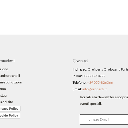
rmazioni
Contatti
zione
Indirizzo:
Oreficeria Orologeria Parti
 misure anelli
P. IVA:
03380390488
ni e condizioni
Telefono:
+39 055-826366
iamo
Email:
info@oroparti.it
ttaci
Iscriviti alla Newsletter e scopr
 del sito
eventi speciali.
rivacy Policy
ookie Policy