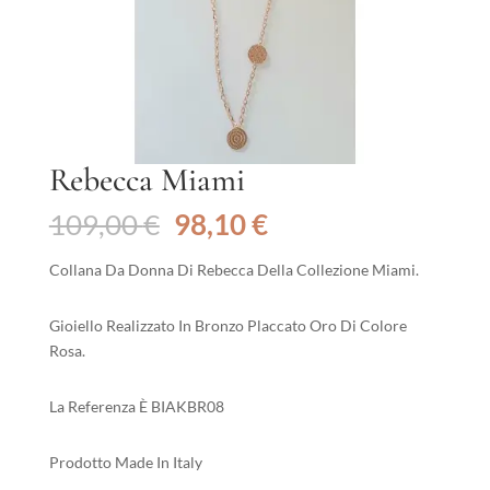
Rebecca Miami
Il
Il
109,00
€
98,10
€
prezzo
prezzo
originale
attuale
Collana Da Donna Di Rebecca Della Collezione Miami.
era:
è:
109,00 €.
98,10 €.
Gioiello Realizzato In Bronzo Placcato Oro Di Colore
Rosa.
La Referenza È BIAKBR08
Prodotto Made In Italy