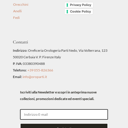
Orecchini
Privacy Policy
Anelli
Cookie Policy
Fedi
Contatti
Indirizzo:
Oreficeria Orologeria Parti Nedo, Via Volterrana, 123
50020 Cerbaia V. P. Firenze Italy
P. IVA:
03380390488
Telefono:
+39 055-826366
Email:
info@oroparti.it
Iscriviti alla Newsletter e scopri in anteprima nuove
collezioni, promozioni dedicate ed eventi speciali.