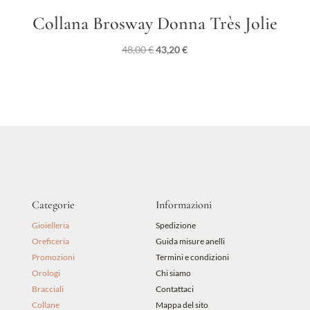
Collana Brosway Donna Très Jolie
Il
Il
48,00
€
43,20
€
prezzo
prezzo
originale
attuale
era:
è:
48,00 €.
43,20 €.
Categorie
Informazioni
Gioielleria
Spedizione
Oreficeria
Guida misure anelli
Promozioni
Termini e condizioni
Orologi
Chi siamo
Bracciali
Contattaci
Collane
Mappa del sito