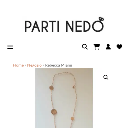
Home
»
Negozio
»
Rebecca Miami