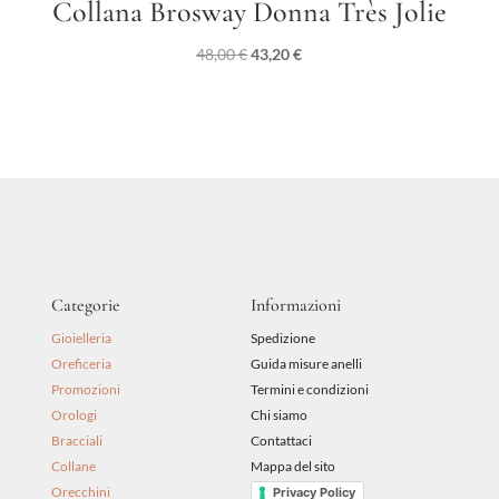
Collana Brosway Donna Très Jolie
Il
Il
48,00
€
43,20
€
prezzo
prezzo
originale
attuale
era:
è:
48,00 €.
43,20 €.
Categorie
Informazioni
Gioielleria
Spedizione
Oreficeria
Guida misure anelli
Promozioni
Termini e condizioni
Orologi
Chi siamo
Bracciali
Contattaci
Collane
Mappa del sito
Orecchini
Privacy Policy