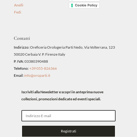
Anelli
Cookie Policy
Fedi
Contatti
Indirizzo:
Oreficeria Orologeria Parti Nedo, Via Volterrana, 123
50020 Cerbaia V. P. Firenze Italy
P. IVA:
03380390488
Telefono:
+39 055-826366
Email:
info@oroparti.it
Iscriviti alla Newsletter e scopri in anteprima nuove
collezioni, promozioni dedicate ed eventi speciali.
Registrati