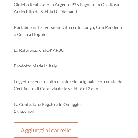
Gioiello Realizzato In Argento 925 Bagnato In Oro Rosa
Arricchito da Sabbia Di Diamanti.
Portabile in Tre Versioni Differenti: Lunga; Con Pendente
e Corta a Doppio.
La Referenza è SJOKAR88.
Prodotto Made In Italy.
L’oggetto viene fornito di astuccio originale; corredato da
Certificato di Garanzia della validità di 2 anni.
La Confezione Regalo è In Omaggio.
1 disponibili
Rebecca
Aggiungi al carrello
Jolie