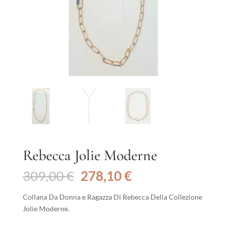
Rebecca Jolie Moderne
Il
Il
309,00
€
278,10
€
prezzo
prezzo
originale
attuale
Collana Da Donna e Ragazza Di Rebecca Della Collezione
era:
è:
Jolie Moderne.
309,00 €.
278,10 €.