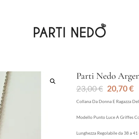
Parti Nedo Arge
Il
Il
23,00
€
20,70
€
prezzo
p
originale
a
Collana Da Donna E Ragazza Dell
era:
è
23,00 €.
2
Modello Punto Luce A Griffes Co
Lunghezza Regolabile da 38 a 41