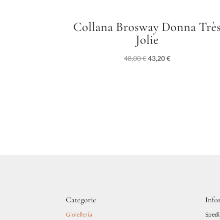
Collana Brosway Donna Trè
Jolie
Il
Il
48,00
€
43,20
€
prezzo
prezzo
originale
attuale
era:
è:
48,00 €.
43,20 €.
Categorie
Info
Gioielleria
Spedi