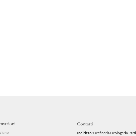
s
rmazioni
Contatti
zione
Indirizzo:
Oreficeria Orologeria Parti