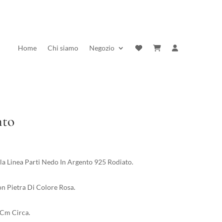
Home
Chi siamo
Negozio
nto
rezzo
ttuale
a Linea Parti Nedo In Argento 925 Rodiato.
:
0,70 €.
n Pietra Di Colore Rosa.
 Cm Circa.