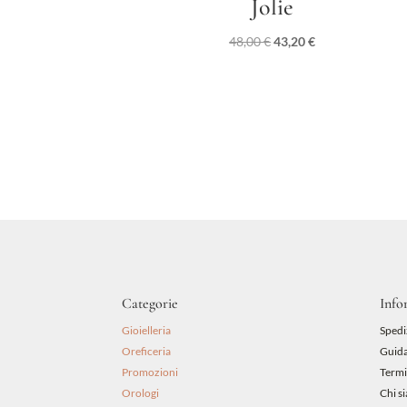
Jolie
Il
Il
48,00
€
43,20
€
prezzo
prezzo
originale
attuale
era:
è:
48,00 €.
43,20 €.
Categorie
Info
Gioielleria
Spedi
Oreficeria
Guida
Promozioni
Termi
Orologi
Chi s