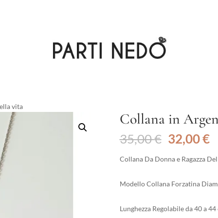
lla vita
Collana in Argen
Il
Il
35,00
€
32,00
€
prezzo
p
originale
a
Collana Da Donna e Ragazza Dell
era:
è
35,00 €.
3
Modello Collana Forzatina Diam
Lunghezza Regolabile da 40 a 44