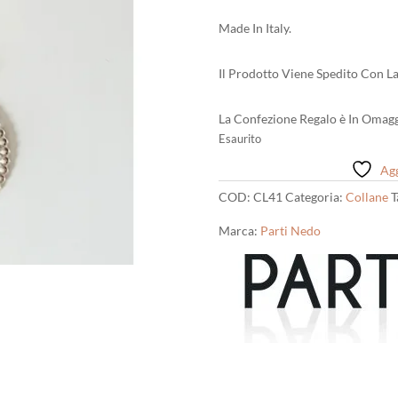
Made In Italy.
Il Prodotto Viene Spedito Con La
La Confezione Regalo è In Omagg
Esaurito
Agg
COD:
CL41
Categoria:
Collane
T
Marca:
Parti Nedo