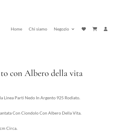
Home
Chi siamo
Negozio
to con Albero della vita
rezzo
ttuale
a Linea Parti Nedo In Argento 925 Rodiato.
:
2,00 €.
antata Con Ciondolo Con Albero Della Vita.
 cm Circa.