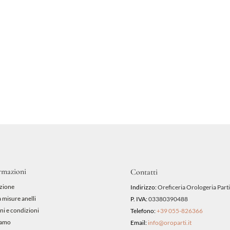
rmazioni
Contatti
zione
Indirizzo:
Oreficeria Orologeria Parti
 misure anelli
P. IVA:
03380390488
ni e condizioni
Telefono:
+39 055-826366
iamo
Email:
info@oroparti.it