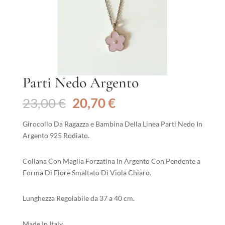
Parti Nedo Argento
Il
Il
23,00
€
20,70
€
prezzo
prezzo
originale
attuale
Girocollo Da Ragazza e Bambina Della Linea Parti Nedo In
era:
è:
Argento 925 Rodiato.
23,00 €.
20,70 €.
Collana Con Maglia Forzatina In Argento Con Pendente a
Forma Di Fiore Smaltato Di Viola Chiaro.
Lunghezza Regolabile da 37 a 40 cm.
Made In Italy.