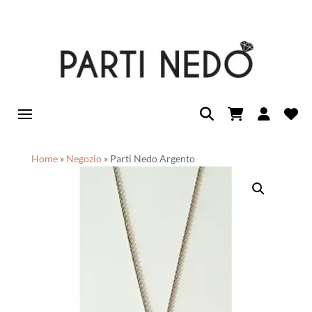
Home
»
Negozio
»
Parti Nedo Argento