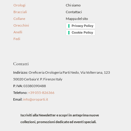
Orologi
Chi siamo
Bracciali
Contattaci
Collane
Mappa del sito
Orecchini
Privacy Policy
Anelli
Cookie Policy
Fedi
Contatti
Indirizzo:
Oreficeria Orologeria Parti Nedo, Via Volterrana, 123
50020 Cerbaia V. P. Firenze Italy
P. IVA:
03380390488
Telefono:
+39 055-826366
Email:
info@oroparti.it
Iscriviti alla Newsletter e scopri in anteprima nuove
collezioni, promozioni dedicate ed eventi speciali.