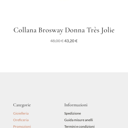
Collana Brosway Donna Très Jolie
Il
Il
48,00
€
43,20
€
prezzo
prezzo
originale
attuale
era:
è:
48,00 €.
43,20 €.
Categorie
Informazioni
Gioielleria
Spedizione
Oreficeria
Guida misure anelli
Promozioni
Termini e condizioni