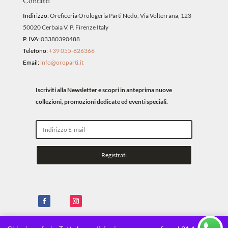
Contatti
Indirizzo:
Oreficeria Orologeria Parti Nedo, Via Volterrana, 123
50020 Cerbaia V. P. Firenze Italy
P. IVA:
03380390488
Telefono:
+39 055-826366
Email:
info@oroparti.it
Iscriviti alla Newsletter e scopri in anteprima nuove
collezioni, promozioni dedicate ed eventi speciali.
Registrati