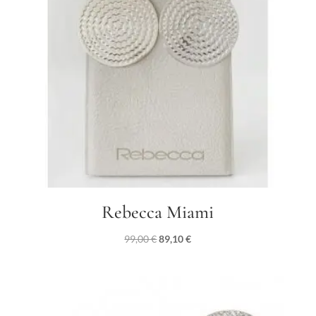
Rebecca Miami
Il
Il
99,00
€
89,10
€
prezzo
prezzo
originale
attuale
era:
è:
99,00 €.
89,10 €.