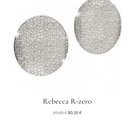
Rebecca R-zero
Il
Il
89,00
€
80,10
€
prezzo
prezzo
originale
attuale
era:
è: