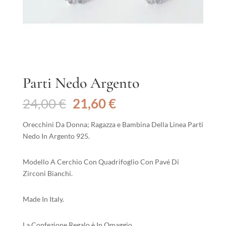
Parti Nedo Argento
Il
Il
24,00
€
21,60
€
prezzo
prezzo
originale
attuale
Orecchini Da Donna; Ragazza e Bambina Della Linea Parti
era:
è:
Nedo In Argento 925.
24,00 €.
21,60 €.
Modello A Cerchio Con Quadrifoglio Con Pavé Di
Zirconi Bianchi.
Made In Italy.
La Confezione Regalo è In Omaggio.