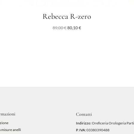
Rebecca R-zero
Il
Il
89,00
€
80,10
€
prezzo
prezzo
originale
attuale
era:
è:
89,00 €.
80,10 €.
rmazioni
Contatti
zione
Indirizzo:
Oreficeria Orologeria Parti
 misure anelli
P. IVA:
03380390488