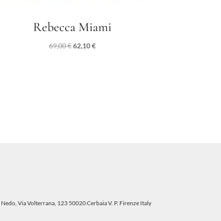
Rebecca Miami
Il
Il
69,00
€
62,10
€
prezzo
prezzo
originale
attuale
era:
è:
69,00 €.
62,10 €.
 Nedo, Via Volterrana, 123 50020 Cerbaia V. P. Firenze Italy