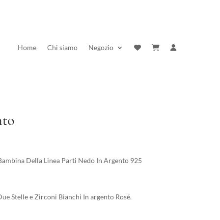
Home
Chi siamo
Negozio
nto
rezzo
ttuale
Bambina Della Linea Parti Nedo In Argento 925
:
3,40 €.
e Stelle e Zirconi Bianchi In argento Rosé.