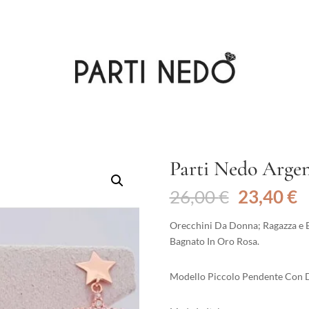
Parti Nedo Arge
Il
Il
26,00
€
23,40
€
prezzo
p
originale
a
Orecchini Da Donna; Ragazza e 
era:
è
Bagnato In Oro Rosa.
26,00 €.
2
Modello Piccolo Pendente Con Du