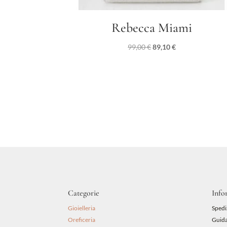
Rebecca Miami
Il
Il
99,00
€
89,10
€
prezzo
prezzo
originale
attuale
era:
è:
99,00 €.
89,10 €.
Categorie
Info
Gioielleria
Spedi
Oreficeria
Guida