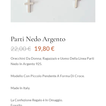
Parti Nedo Argento
Il
Il
22,00
€
19,80
€
prezzo
prezzo
originale
attuale
Orecchini Da Donna; Ragazza/o e Uomo Della Linea Parti
era:
è:
Nedo In Argento 925.
22,00 €.
19,80 €.
Modello Con Piccolo Pendente A Forma Di Croce.
Made In Italy.
La Confezione Regalo è In Omaggio.
Esaurito