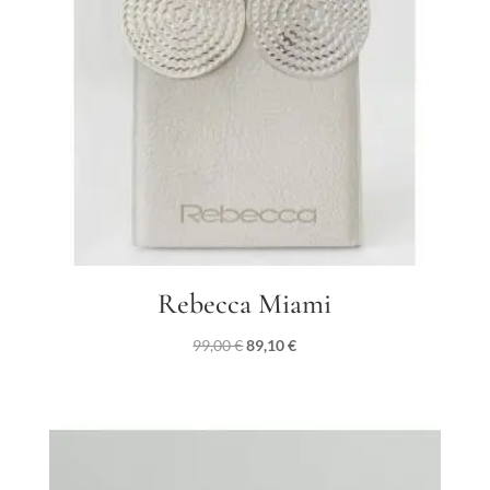
Rebecca Miami
Il
Il
99,00
€
89,10
€
prezzo
prezzo
originale
attuale
era:
è:
99,00 €.
89,10 €.