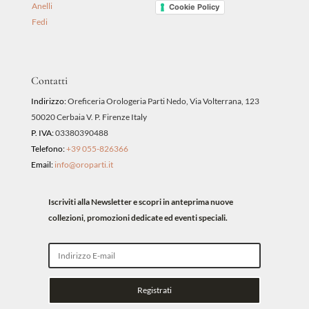
Anelli
Cookie Policy
Fedi
Contatti
Indirizzo:
Oreficeria Orologeria Parti Nedo, Via Volterrana, 123
50020 Cerbaia V. P. Firenze Italy
P. IVA:
03380390488
Telefono:
+39 055-826366
Email:
info@oroparti.it
Iscriviti alla Newsletter e scopri in anteprima nuove
collezioni, promozioni dedicate ed eventi speciali.
Registrati