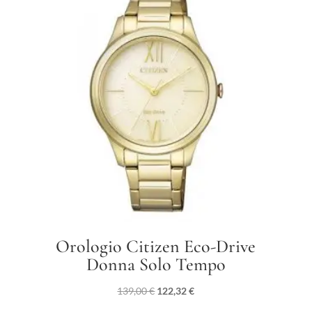
Orologio Citizen Eco-Drive
Donna Solo Tempo
Il
Il
139,00
€
122,32
€
prezzo
prezzo