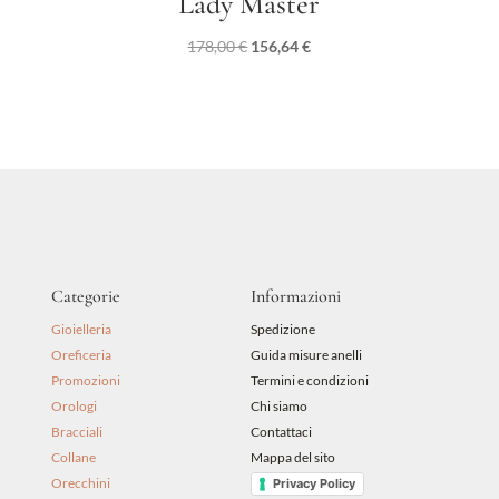
Lady Master
Il
Il
178,00
€
156,64
€
prezzo
prezzo
originale
attuale
era:
è:
178,00 €.
156,64 €.
Categorie
Informazioni
Gioielleria
Spedizione
Oreficeria
Guida misure anelli
Promozioni
Termini e condizioni
Orologi
Chi siamo
Bracciali
Contattaci
Collane
Mappa del sito
Orecchini
Privacy Policy