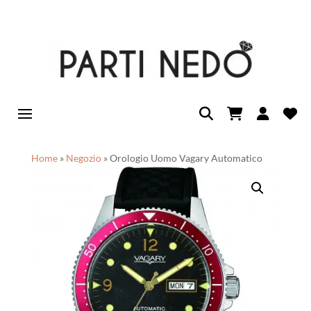
Home
»
Negozio
»
Orologio Uomo Vagary Automatico