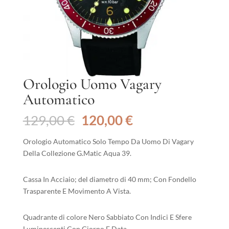
Orologio Uomo Vagary
Automatico
Il
Il
129,00
€
120,00
€
prezzo
prezzo
originale
attuale
Orologio Automatico Solo Tempo Da Uomo Di Vagary
era:
è:
Della Collezione G.Matic Aqua 39.
129,00 €.
120,00 €.
Cassa In Acciaio; del diametro di 40 mm; Con Fondello
Trasparente E Movimento A Vista.
Quadrante di colore Nero Sabbiato Con Indici E Sfere
Luminescenti Con Giorno E Data.