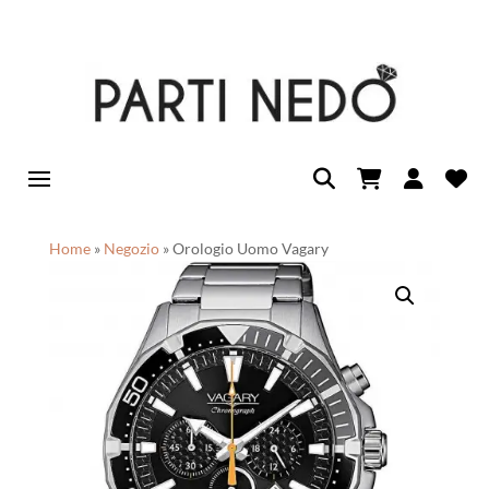
Home
»
Negozio
»
Orologio Uomo Vagary