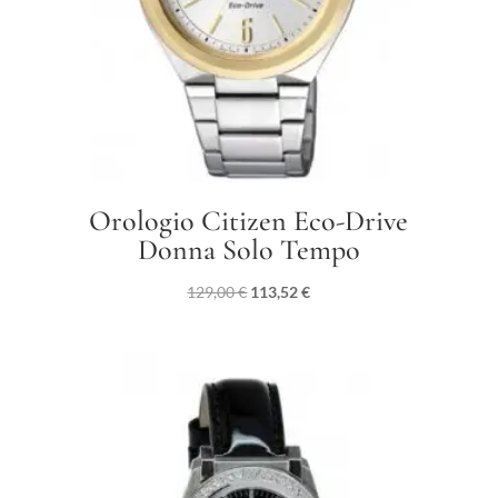
Orologio Citizen Eco-Drive
Donna Solo Tempo
Il
Il
129,00
€
113,52
€
prezzo
prezzo
originale
attuale
era:
è:
129,00 €.
113,52 €.