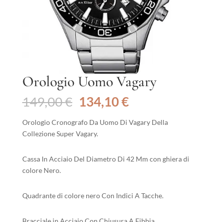
Orologio Uomo Vagary
Il
Il
149,00
€
134,10
€
prezzo
prezzo
originale
attuale
Orologio Cronografo Da Uomo Di Vagary Della
era:
è:
Collezione Super Vagary.
149,00 €.
134,10 €.
Cassa In Acciaio Del Diametro Di 42 Mm con ghiera di
colore Nero.
Quadrante di colore nero Con Indici A Tacche.
Bracciale in Acciaio Con Chiusura A Fibbia.