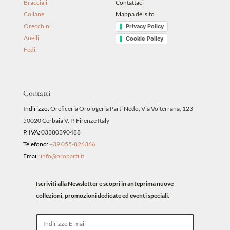
Bracciali
Contattaci
Collane
Mappa del sito
Orecchini
Privacy Policy
Anelli
Cookie Policy
Fedi
Contatti
Indirizzo:
Oreficeria Orologeria Parti Nedo, Via Volterrana, 123
50020 Cerbaia V. P. Firenze Italy
P. IVA:
03380390488
Telefono:
+39 055-826366
Email:
info@oroparti.it
Iscriviti alla Newsletter e scopri in anteprima nuove
collezioni, promozioni dedicate ed eventi speciali.