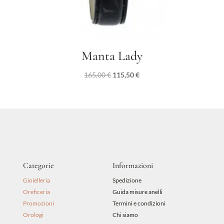
Manta Lady
Il
Il
165,00
€
115,50
€
prezzo
prezzo
originale
attuale
era:
è:
165,00 €.
115,50 €.
Categorie
Informazioni
Gioielleria
Spedizione
Oreficeria
Guida misure anelli
Promozioni
Termini e condizioni
Orologi
Chi siamo