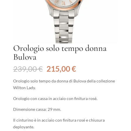
Orologio solo tempo donna
Bulova
Il
Il
239,00
€
215,00
€
prezzo
prezzo
originale
attuale
Orologio solo tempo da donna di Bulova della collezione
era:
è:
Wilton Lady.
239,00 €.
215,00 €.
Orologio con cassa in acciaio con finitura rosé.
Dimensione cassa: 29 mm.
Il cinturino è in acciaio con finitura rosé e chiusura
deployante.