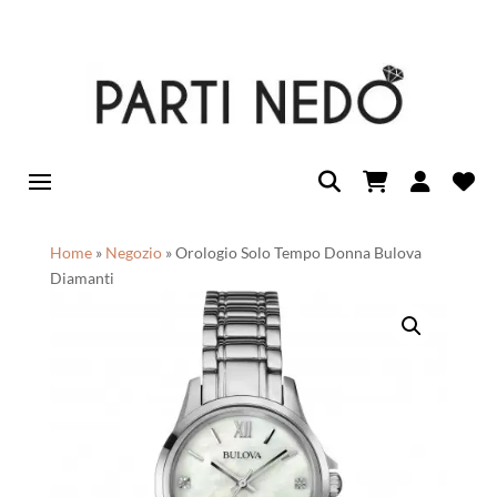
Home
»
Negozio
»
Orologio Solo Tempo Donna Bulova
Diamanti