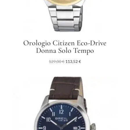
Orologio Citizen Eco-Drive
Donna Solo Tempo
Il
Il
129,00
€
113,52
€
prezzo
prezzo
originale
attuale
era:
è:
129,00 €.
113,52 €.