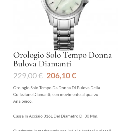
Orologio Solo Tempo Donna
Bulova Diamanti
Il
Il
229,00
€
206,10
€
prezzo
prezzo
originale
attuale
Orologio Solo Tempo Da Donna Di Bulova Della
era:
è:
Collezione Diamanti; con movimento al quarzo
229,00 €.
206,10 €.
Analogico.
Cassa In Acciaio 316L Del Diametro Di 30 Mm.
Quadrante in madreperla con indici a bastoni e piccoli