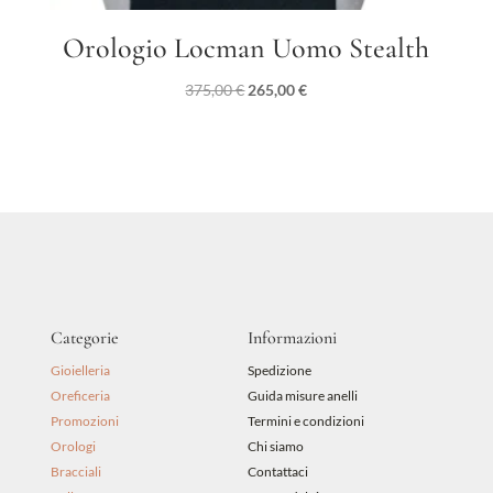
Orologio Locman Uomo Stealth
Il
Il
375,00
€
265,00
€
prezzo
prezzo
originale
attuale
era:
è:
375,00 €.
265,00 €.
Categorie
Informazioni
Gioielleria
Spedizione
Oreficeria
Guida misure anelli
Promozioni
Termini e condizioni
Orologi
Chi siamo
Bracciali
Contattaci