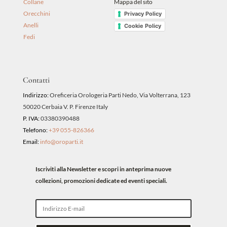
Collane
Mappa del sito
Orecchini
Privacy Policy
Anelli
Cookie Policy
Fedi
Contatti
Indirizzo:
Oreficeria Orologeria Parti Nedo, Via Volterrana, 123
50020 Cerbaia V. P. Firenze Italy
P. IVA:
03380390488
Telefono:
+39 055-826366
Email:
info@oroparti.it
Iscriviti alla Newsletter e scopri in anteprima nuove
collezioni, promozioni dedicate ed eventi speciali.