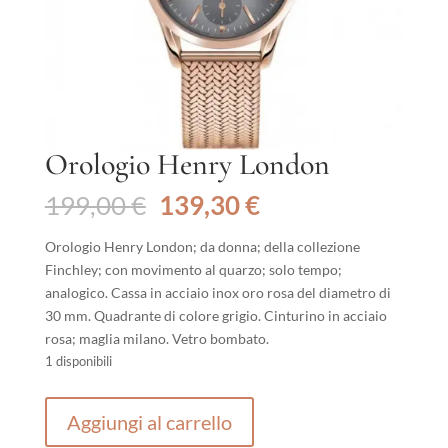
Orologio Henry London
Il
Il
199,00
€
139,30
€
prezzo
prezzo
originale
attuale
Orologio Henry London; da donna; della collezione
era:
è:
Finchley; con movimento al quarzo; solo tempo;
199,00 €.
139,30 €.
analogico. Cassa in acciaio inox oro rosa del diametro di
30 mm. Quadrante di colore grigio. Cinturino in acciaio
rosa; maglia milano. Vetro bombato.
1 disponibili
Orologio
Aggiungi al carrello
Henry