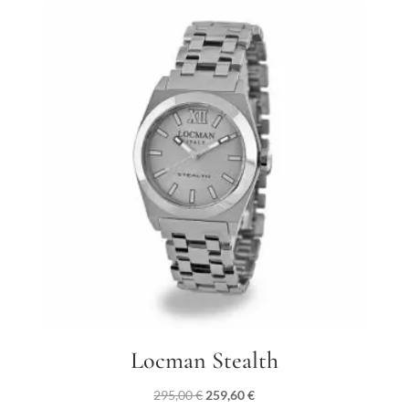
Locman Stealth
Il
Il
295,00
€
259,60
€