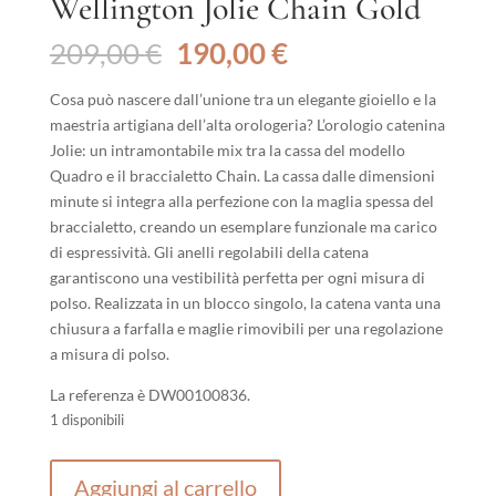
Wellington Jolie Chain Gold
Il
Il
209,00
€
190,00
€
prezzo
prezzo
originale
attuale
Cosa può nascere dall’unione tra un elegante gioiello e la
era:
è:
maestria artigiana dell’alta orologeria? L’orologio catenina
209,00 €.
190,00 €.
Jolie: un intramontabile mix tra la cassa del modello
Quadro e il braccialetto Chain. La cassa dalle dimensioni
minute si integra alla perfezione con la maglia spessa del
braccialetto, creando un esemplare funzionale ma carico
di espressività. Gli anelli regolabili della catena
garantiscono una vestibilità perfetta per ogni misura di
polso. Realizzata in un blocco singolo, la catena vanta una
chiusura a farfalla e maglie rimovibili per una regolazione
a misura di polso.
La referenza è DW00100836.
1 disponibili
Orologio
Aggiungi al carrello