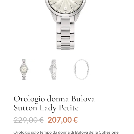
Orologio donna Bulova
Sutton Lady Petite
Il
Il
229,00
€
207,00
€
prezzo
prezzo
originale
attuale
Orologio solo tempo da donna di Bulova della Collezione