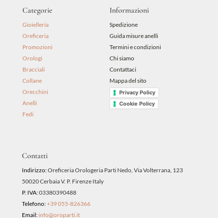
Categorie
Informazioni
Gioielleria
Spedizione
Oreficeria
Guida misure anelli
Promozioni
Termini e condizioni
Orologi
Chi siamo
Bracciali
Contattaci
Collane
Mappa del sito
Orecchini
Privacy Policy
Anelli
Cookie Policy
Fedi
Contatti
Indirizzo:
Oreficeria Orologeria Parti Nedo, Via Volterrana, 123
50020 Cerbaia V. P. Firenze Italy
P. IVA:
03380390488
Telefono:
+39 055-826366
Email:
info@oroparti.it