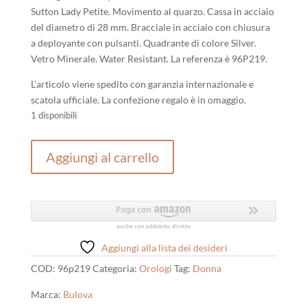
era:
è:
Sutton Lady Petite. Movimento al quarzo. Cassa in acciaio
229,00 €.
207,00 €.
del diametro di 28 mm. Bracciale in acciaio con chiusura
a deployante con pulsanti. Quadrante di colore Silver.
Vetro Minerale. Water Resistant. La referenza è 96P219.
L’articolo viene spedito con garanzia internazionale e
scatola ufficiale. La confezione regalo è in omaggio.
1 disponibili
Orologio
Aggiungi al carrello
donna
Bulova
Sutton
Lady
Petite
quantità
Aggiungi alla lista dei desideri
COD:
96p219
Categoria:
Orologi
Tag:
Donna
Marca:
Bulova