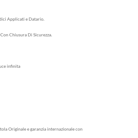
ci Applicati e Datario.
e Con Chiusura Di Sicurezza.
ce infinita
tola Originale e garanzia internazionale con