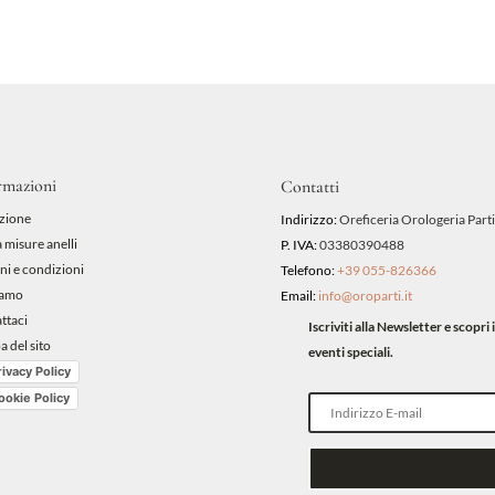
rmazioni
Contatti
zione
Indirizzo:
Oreficeria Orologeria Parti
 misure anelli
P. IVA:
03380390488
ni e condizioni
Telefono:
+39 055-826366
iamo
Email:
info@oroparti.it
ttaci
Iscriviti alla Newsletter e scopr
 del sito
eventi speciali.
rivacy Policy
ookie Policy