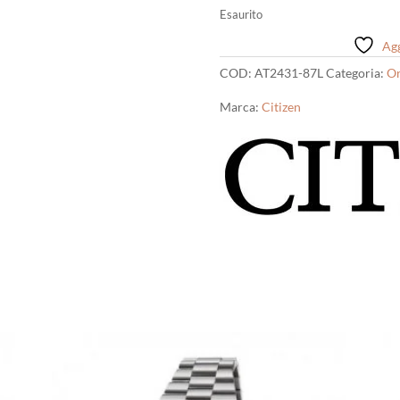
Esaurito
Agg
COD:
AT2431-87L
Categoria:
Or
Marca:
Citizen