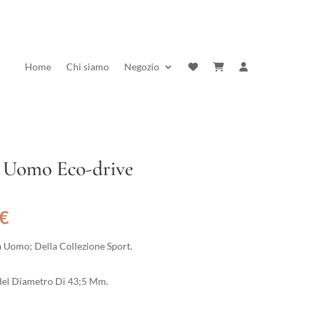
Home
Chi siamo
Negozio
n Uomo Eco-drive
Il
€
prezzo
e
attuale
 Uomo; Della Collezione Sport.
è:
€.
179,10 €.
; del Diametro Di 43;5 Mm.