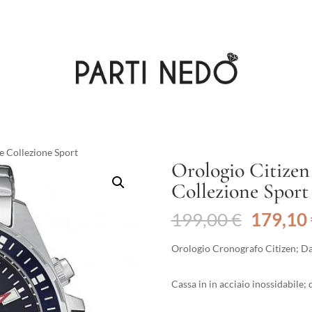
e Collezione Sport
Orologio Citize
Collezione Sport
Il
199,00
€
179,10
prezzo
original
Orologio Cronografo Citizen; Da
era:
199,00 
Cassa in in acciaio inossidabile