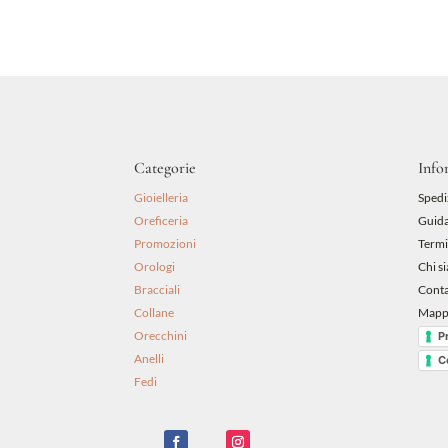
Categorie
Info
Gioielleria
Spedi
Oreficeria
Guida
Promozioni
Termi
Orologi
Chi s
Bracciali
Conta
Collane
Mappa
Orecchini
P
Anelli
C
Fedi