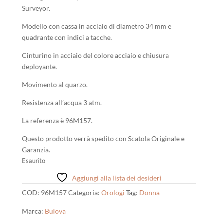
era:
è:
Surveyor.
179,00 €.
165,00 €.
Modello con cassa in acciaio di diametro 34 mm e
quadrante con indici a tacche.
Cinturino in acciaio del colore acciaio e chiusura
deployante.
Movimento al quarzo.
Resistenza all’acqua 3 atm.
La referenza è 96M157.
Questo prodotto verrà spedito con Scatola Originale e
Garanzia.
Esaurito
Aggiungi alla lista dei desideri
COD:
96M157
Categoria:
Orologi
Tag:
Donna
Marca:
Bulova