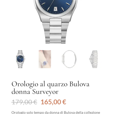
Orologio al quarzo Bulova
donna Surveyor
Il
Il
179,00
€
165,00
€
prezzo
prezzo
originale
attuale
Orologio solo tempo da donna di Bulova della collezione