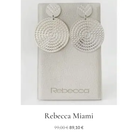
89,00 €.
80,10 €.
Rebecca Miami
Il
Il
99,00
€
89,10
€
prezzo
prezzo