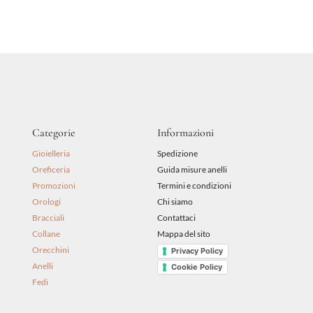
originale
attuale
era:
è:
99,00 €.
89,10 €.
Categorie
Informazioni
Gioielleria
Spedizione
Oreficeria
Guida misure anelli
Promozioni
Termini e condizioni
Orologi
Chi siamo
Bracciali
Contattaci
Collane
Mappa del sito
Orecchini
Privacy Policy
Anelli
Cookie Policy
Fedi