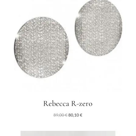
Rebecca R-zero
Il
Il
89,00
€
80,10
€
prezzo
prezzo
originale
attuale
era:
è: