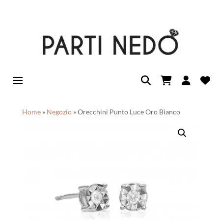
Home
»
Negozio
»
Orecchini Punto Luce Oro Bianco