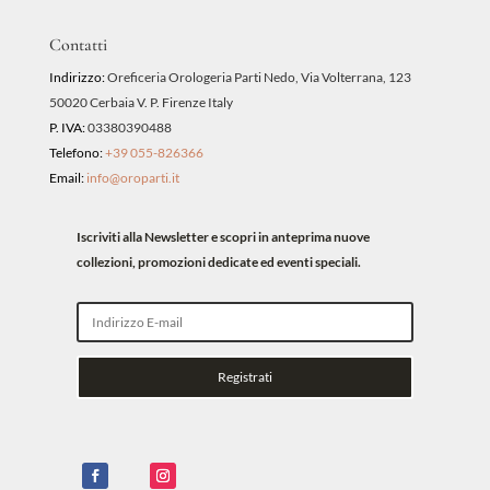
Contatti
Indirizzo:
Oreficeria Orologeria Parti Nedo, Via Volterrana, 123
50020 Cerbaia V. P. Firenze Italy
P. IVA:
03380390488
Telefono:
+39 055-826366
Email:
info@oroparti.it
Iscriviti alla Newsletter e scopri in anteprima nuove
collezioni, promozioni dedicate ed eventi speciali.
Registrati