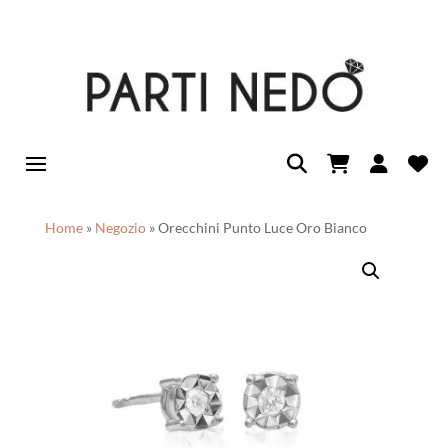
Home
»
Negozio
»
Orecchini Punto Luce Oro Bianco