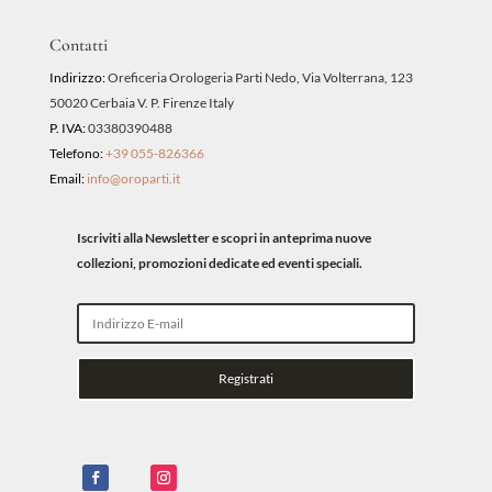
Contatti
Indirizzo:
Oreficeria Orologeria Parti Nedo, Via Volterrana, 123
50020 Cerbaia V. P. Firenze Italy
P. IVA:
03380390488
Telefono:
+39 055-826366
Email:
info@oroparti.it
Iscriviti alla Newsletter e scopri in anteprima nuove
collezioni, promozioni dedicate ed eventi speciali.
Registrati