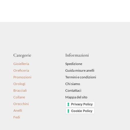
originale
attuale
era:
è:
89,00 €.
80,10 €.
Categorie
Informazioni
Gioielleria
Spedizione
Oreficeria
Guida misure anelli
Promozioni
Termini e condizioni
Orologi
Chi siamo
Bracciali
Contattaci
Collane
Mappa del sito
Orecchini
Privacy Policy
Anelli
Cookie Policy
Fedi