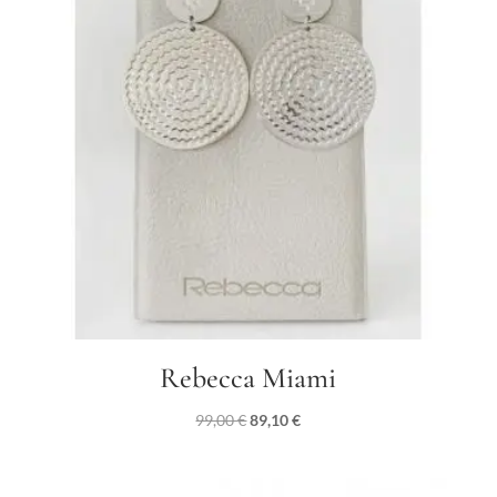
Rebecca Miami
Il
Il
99,00
€
89,10
€
prezzo
prezzo
originale
attuale
era:
è: