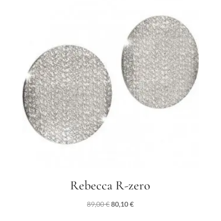
99,00 €.
89,10 €.
Rebecca R-zero
Il
Il
89,00
€
80,10
€
prezzo
prezzo