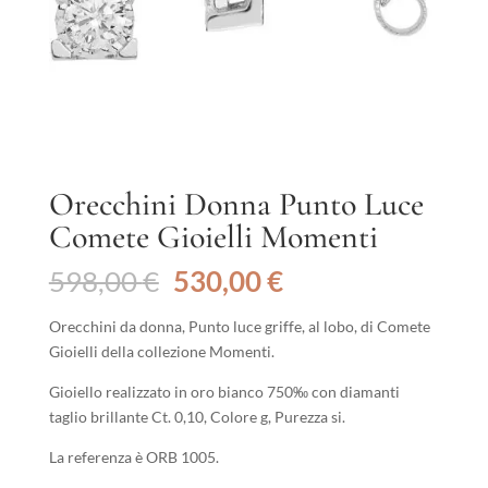
Orecchini Donna Punto Luce
Comete Gioielli Momenti
Il
Il
598,00
€
530,00
€
prezzo
prezzo
originale
attuale
Orecchini da donna, Punto luce griffe, al lobo, di Comete
era:
è:
Gioielli della collezione Momenti.
598,00 €.
530,00 €.
Gioiello realizzato in oro bianco 750‰ con diamanti
taglio brillante Ct. 0,10, Colore g, Purezza si.
La referenza è ORB 1005.