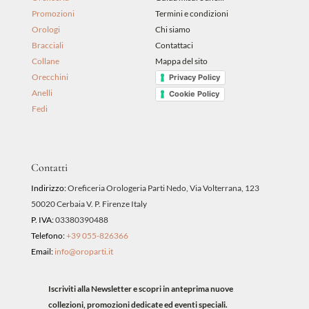
Promozioni
Termini e condizioni
Orologi
Chi siamo
Bracciali
Contattaci
Collane
Mappa del sito
Orecchini
Privacy Policy
Anelli
Cookie Policy
Fedi
Contatti
Indirizzo:
Oreficeria Orologeria Parti Nedo, Via Volterrana, 123
50020 Cerbaia V. P. Firenze Italy
P. IVA:
03380390488
Telefono:
+39 055-826366
Email:
info@oroparti.it
Iscriviti alla Newsletter e scopri in anteprima nuove
collezioni, promozioni dedicate ed eventi speciali.