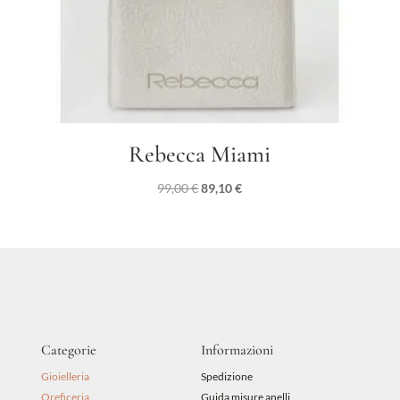
Rebecca Miami
Il
Il
99,00
€
89,10
€
prezzo
prezzo
originale
attuale
era:
è:
99,00 €.
89,10 €.
Categorie
Informazioni
Gioielleria
Spedizione
Oreficeria
Guida misure anelli