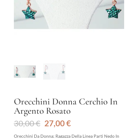
Orecchini Donna Cerchio In
Argento Rosato
Il
Il
30,00
€
27,00
€
prezzo
prezzo
originale
attuale
Orecchini Da Donna; Ragazza Della Linea Parti Nedo In