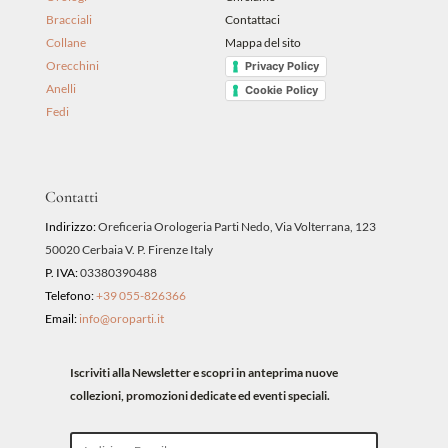
Bracciali
Contattaci
Collane
Mappa del sito
Orecchini
Privacy Policy
Anelli
Cookie Policy
Fedi
Contatti
Indirizzo:
Oreficeria Orologeria Parti Nedo, Via Volterrana, 123
50020 Cerbaia V. P. Firenze Italy
P. IVA:
03380390488
Telefono:
+39 055-826366
Email:
info@oroparti.it
Iscriviti alla Newsletter e scopri in anteprima nuove
collezioni, promozioni dedicate ed eventi speciali.