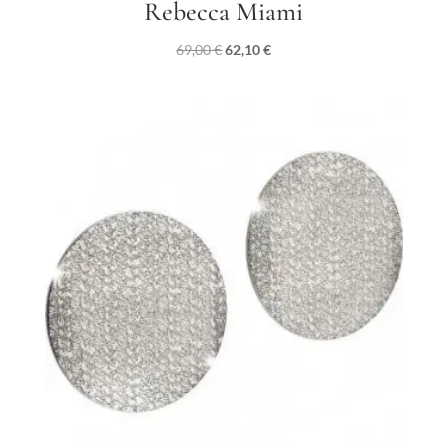
Rebecca Miami
Il
Il
69,00
€
62,10
€
prezzo
prezzo
originale
attuale
era:
è:
69,00 €.
62,10 €.