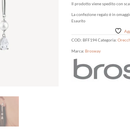
Il prodotto viene spedito con scat
La confezione regalo è in omaggi
Esaurito
Agg
COD:
BFF194
Categoria:
Orecch
Marca:
Brosway