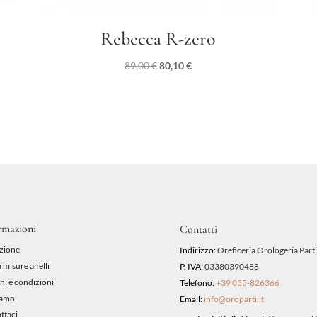
Rebecca R-zero
Il
Il
89,00
€
80,10
€
prezzo
prezzo
originale
attuale
era:
è:
89,00 €.
80,10 €.
rmazioni
Contatti
zione
Indirizzo:
Oreficeria Orologeria Parti
 misure anelli
P. IVA:
03380390488
ni e condizioni
Telefono:
+39 055-826366
iamo
Email:
info@oroparti.it
ttaci