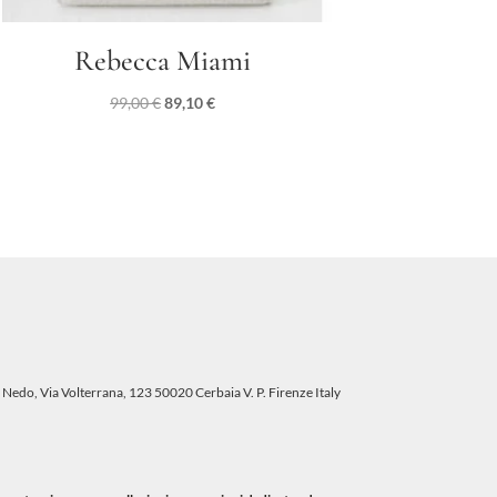
Rebecca Miami
Il
Il
99,00
€
89,10
€
prezzo
prezzo
originale
attuale
era:
è:
99,00 €.
89,10 €.
 Nedo, Via Volterrana, 123 50020 Cerbaia V. P. Firenze Italy