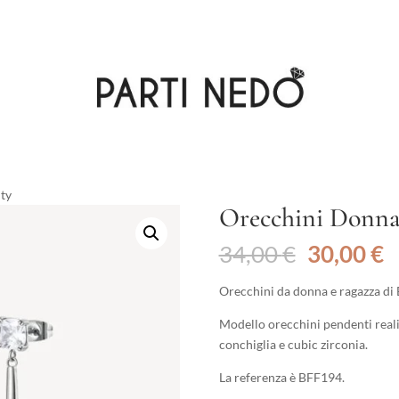
ity
Orecchini Donna
Il
Il
34,00
€
30,00
€
prezzo
p
originale
a
Orecchini da donna e ragazza di B
era:
è
Modello orecchini pendenti reali
34,00 €.
3
conchiglia e cubic zirconia.
La referenza è BFF194.