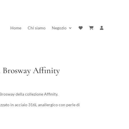
Home
Chi siamo
Negozio
 Brosway Affinity
rezzo
ttuale
rosway della collezione Affinity.
:
zzato in acciaio 316L anallergico con perle di
0,00 €.