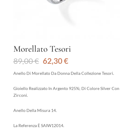
Morellato Tesori
Il
Il
89,00
€
62,30
€
prezzo
prezzo
originale
attuale
Anello Di Morellato Da Donna Della Collezione Tesori.
era:
è:
89,00 €.
62,30 €.
Gioiello Realizzato In Argento 925%; Di Colore Silver Con
Zirconi.
Anello Della Misura 14.
La Referenza È SAIW12014.