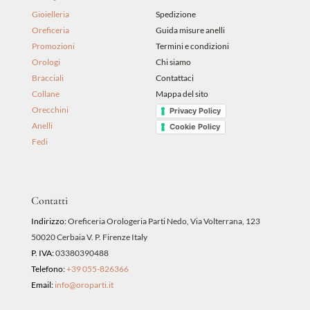
Gioielleria
Spedizione
Oreficeria
Guida misure anelli
Promozioni
Termini e condizioni
Orologi
Chi siamo
Bracciali
Contattaci
Collane
Mappa del sito
Orecchini
Privacy Policy
Anelli
Cookie Policy
Fedi
Contatti
Indirizzo:
Oreficeria Orologeria Parti Nedo, Via Volterrana, 123
50020 Cerbaia V. P. Firenze Italy
P. IVA:
03380390488
Telefono:
+39 055-826366
Email:
info@oroparti.it