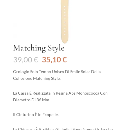
Matching Style
Il
Il
39,00
€
35,10
€
prezzo
prezzo
originale
attuale
Orologio Solo Tempo Unisex Di Smile Solar Della
era:
è:
Collezione Matching Style.
39,00 €.
35,10 €.
La Cassa È Realizzata In Resina Abs Monoscocca Con
Diametro Di 36 Mm.
Il Cinturino È In Ecopelle.
La Chiusura È A Fibbia. Gli Indici Sono Numeri E Tacche.