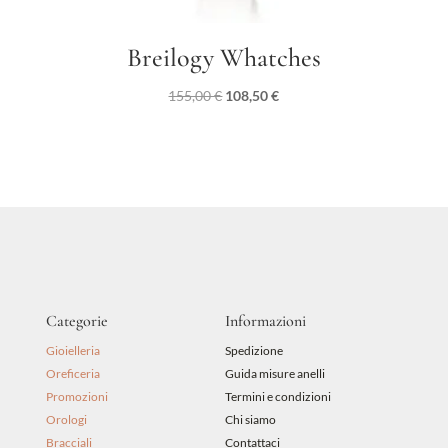
Breilogy Whatches
Il
Il
155,00
€
108,50
€
prezzo
prezzo
originale
attuale
era:
è:
155,00 €.
108,50 €.
Categorie
Informazioni
Gioielleria
Spedizione
Oreficeria
Guida misure anelli
Promozioni
Termini e condizioni
Orologi
Chi siamo
Bracciali
Contattaci