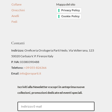
Collane
Mappa del sito
Orecchini
Privacy Policy
Anelli
Cookie Policy
Fedi
Contatti
Indirizzo:
Oreficeria Orologeria Parti Nedo, Via Volterrana, 123
50020 Cerbaia V. P. Firenze Italy
P. IVA:
03380390488
Telefono:
+39 055-826366
Email:
info@oroparti.it
Iscriviti alla Newsletter e scopri in anteprima nuove
collezioni, promozioni dedicate ed eventi speciali.