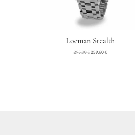
Locman Stealth
Il
Il
295,00
€
259,60
€
prezzo
prezzo
originale
attuale
era:
è:
295,00 €.
259,60 €.