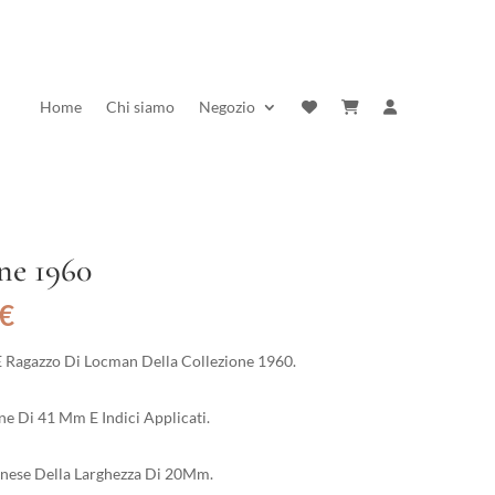
Home
Chi siamo
Negozio
ne 1960
Il
€
prezzo
e
attuale
Ragazzo Di Locman Della Collezione 1960.
è:
€.
197,10 €.
e Di 41 Mm E Indici Applicati.
anese Della Larghezza Di 20Mm.