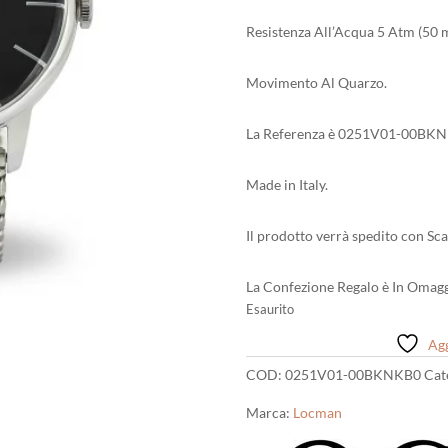
Resistenza All’Acqua 5 Atm (50 m
Movimento Al Quarzo.
La Referenza è 0251V01-00BKN
Made in Italy.
Il prodotto verrà spedito con Sca
La Confezione Regalo è In Omagg
Esaurito
Agg
COD:
0251V01-00BKNKB0
Cat
Marca:
Locman