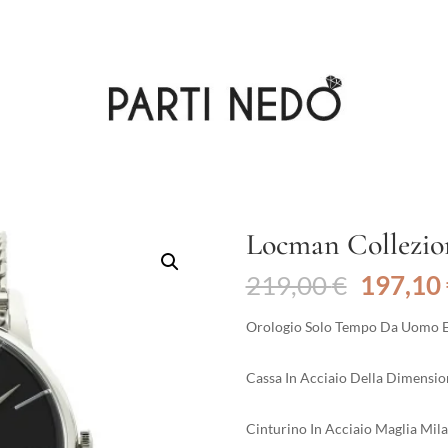
Locman Collezio
Il
219,00
€
197,10
prezzo
original
Orologio Solo Tempo Da Uomo E 
era:
219,00 
Cassa In Acciaio Della Dimension
Cinturino In Acciaio Maglia Mil