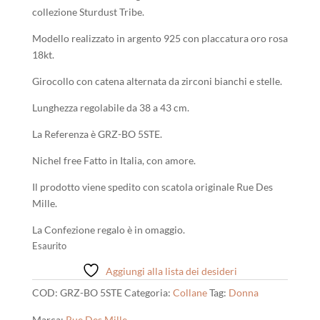
era:
è:
collezione Sturdust Tribe.
105,00 €.
95,00 €.
Modello realizzato in argento 925 con placcatura oro rosa
18kt.
Girocollo con catena alternata da zirconi bianchi e stelle.
Lunghezza regolabile da 38 a 43 cm.
La Referenza è GRZ-BO 5STE.
Nichel free Fatto in Italia, con amore.
Il prodotto viene spedito con scatola originale Rue Des
Mille.
La Confezione regalo è in omaggio.
Esaurito
Aggiungi alla lista dei desideri
COD:
GRZ-BO 5STE
Categoria:
Collane
Tag:
Donna
Marca:
Rue Des Mille