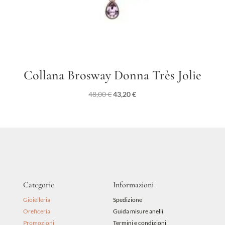
Collana Brosway Donna Très Jolie
Il
Il
48,00
€
43,20
€
prezzo
prezzo
originale
attuale
era:
è:
48,00 €.
43,20 €.
Categorie
Informazioni
Gioielleria
Spedizione
Oreficeria
Guida misure anelli
Promozioni
Termini e condizioni