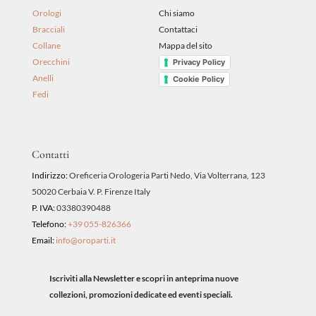
Orologi
Chi siamo
Bracciali
Contattaci
Collane
Mappa del sito
Orecchini
Privacy Policy
Anelli
Cookie Policy
Fedi
Contatti
Indirizzo:
Oreficeria Orologeria Parti Nedo, Via Volterrana, 123
50020 Cerbaia V. P. Firenze Italy
P. IVA:
03380390488
Telefono:
+39 055-826366
Email:
info@oroparti.it
Iscriviti alla Newsletter e scopri in anteprima nuove
collezioni, promozioni dedicate ed eventi speciali.