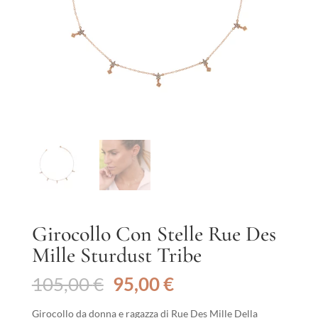
Girocollo Con Stelle Rue Des
Mille Sturdust Tribe
Il
Il
105,00
€
95,00
€
prezzo
prezzo
originale
attuale
Girocollo da donna e ragazza di Rue Des Mille Della