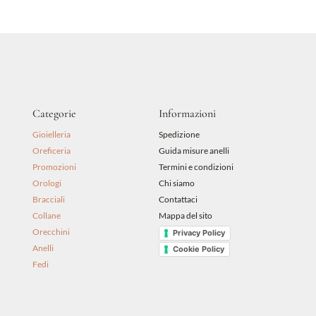
era:
è:
250,00 €.
175,00 €.
Categorie
Informazioni
Gioielleria
Spedizione
Oreficeria
Guida misure anelli
Promozioni
Termini e condizioni
Orologi
Chi siamo
Bracciali
Contattaci
Collane
Mappa del sito
Orecchini
Privacy Policy
Anelli
Cookie Policy
Fedi