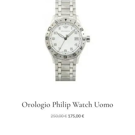
Orologio Philip Watch Uomo
Il
Il
250,00
€
175,00
€
prezzo
prezzo
originale
attuale