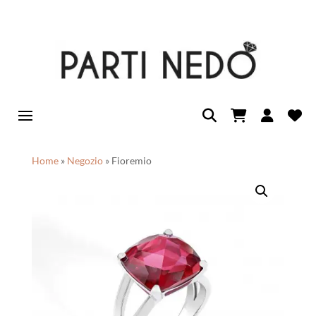
Home
»
Negozio
»
Fioremio