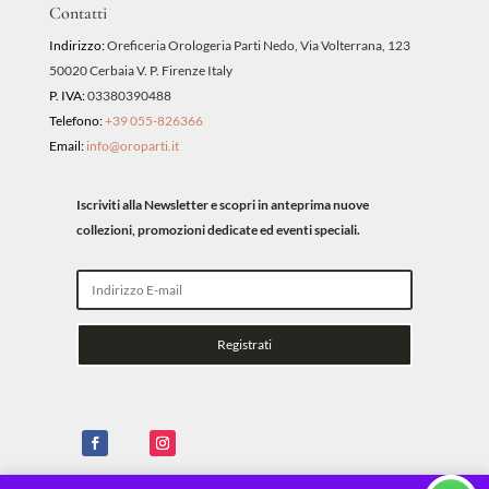
Contatti
Indirizzo:
Oreficeria Orologeria Parti Nedo, Via Volterrana, 123
50020 Cerbaia V. P. Firenze Italy
P. IVA:
03380390488
Telefono:
+39 055-826366
Email:
info@oroparti.it
Iscriviti alla Newsletter e scopri in anteprima nuove
collezioni, promozioni dedicate ed eventi speciali.
Registrati