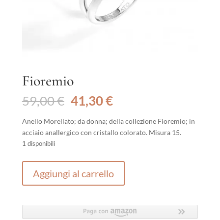
Fioremio
Il
Il
59,00
€
41,30
€
prezzo
prezzo
originale
attuale
Anello Morellato; da donna; della collezione Fioremio; in
era:
è:
acciaio anallergico con cristallo colorato. Misura 15.
59,00 €.
41,30 €.
1 disponibili
Fioremio
Aggiungi al carrello
quantità