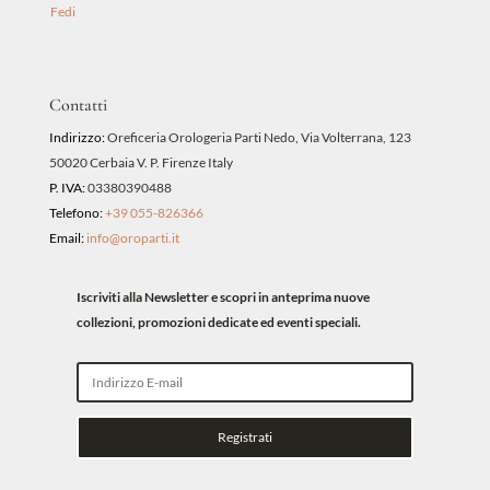
Fedi
Contatti
Indirizzo:
Oreficeria Orologeria Parti Nedo, Via Volterrana, 123
50020 Cerbaia V. P. Firenze Italy
P. IVA:
03380390488
Telefono:
+39 055-826366
Email:
info@oroparti.it
Iscriviti alla Newsletter e scopri in anteprima nuove
collezioni, promozioni dedicate ed eventi speciali.
Registrati