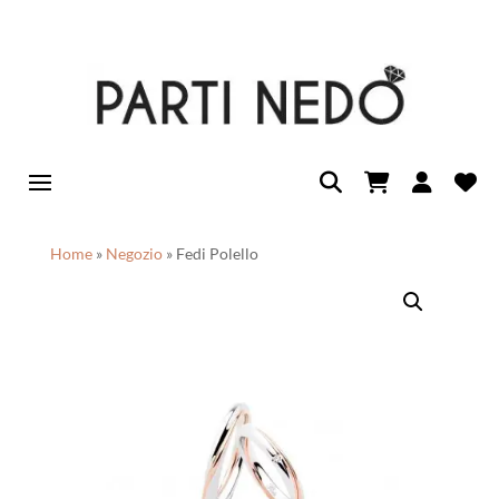
Home
»
Negozio
»
Fedi Polello