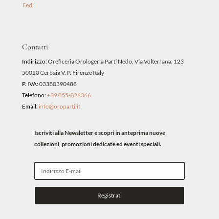
Fedi
Contatti
Indirizzo:
Oreficeria Orologeria Parti Nedo, Via Volterrana, 123
50020 Cerbaia V. P. Firenze Italy
P. IVA:
03380390488
Telefono:
+39 055-826366
Email:
info@oroparti.it
Iscriviti alla Newsletter e scopri in anteprima nuove
collezioni, promozioni dedicate ed eventi speciali.
Registrati