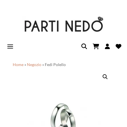
Home
»
Negozio
»
Fedi Polello