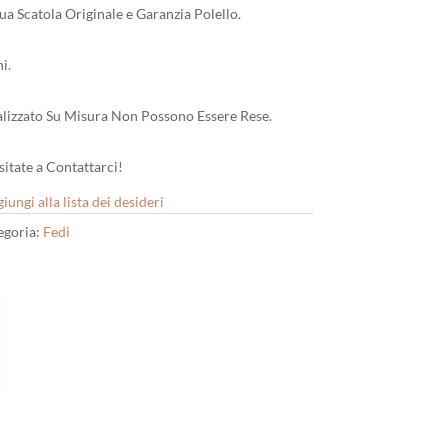
ua Scatola Originale e Garanzia Polello.
i.
lizzato Su Misura Non Possono Essere Rese.
itate a Contattarci!
iungi alla lista dei desideri
egoria:
Fedi