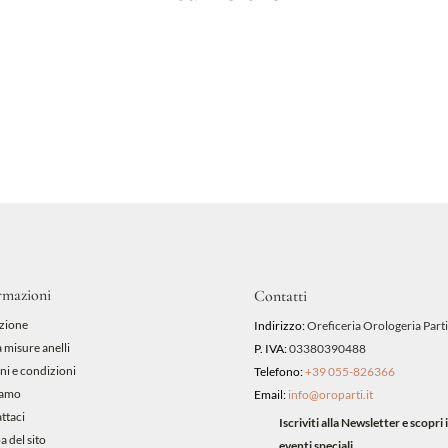
rmazioni
Contatti
zione
Indirizzo:
Oreficeria Orologeria Parti
 misure anelli
P. IVA:
03380390488
ni e condizioni
Telefono:
+39 055-826366
iamo
Email:
info@oroparti.it
ttaci
Iscriviti alla Newsletter e scopr
 del sito
eventi speciali.