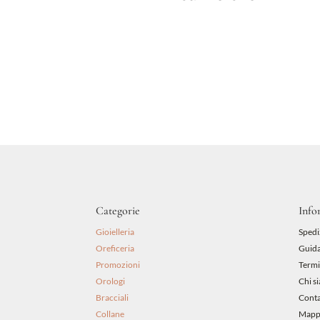
Categorie
Info
Gioielleria
Spedi
Oreficeria
Guida
Promozioni
Termi
Orologi
Chi s
Bracciali
Conta
Collane
Mappa