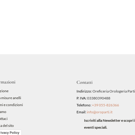
rmazioni
Contatti
zione
Indirizzo:
Oreficeria Orologeria Parti
 misure anelli
P. IVA:
03380390488
ni e condizioni
Telefono:
+39 055-826366
iamo
Email:
info@oroparti.it
ttaci
Iscriviti alla Newsletter e scopr
 del sito
eventi speciali.
rivacy Policy