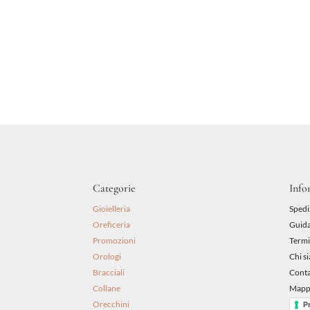
Categorie
Info
Gioielleria
Spedi
Oreficeria
Guida
Promozioni
Termi
Orologi
Chi s
Bracciali
Conta
Collane
Mappa
Orecchini
P