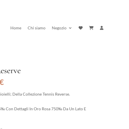
Home
Chi siamo
Negozio
eserve
Il
€
prezzo
e
attuale
ielli; Della Collezione Tennis Reverse.
è:
€.
178,20 €.
25‰ Con Dettagli In Oro Rosa 750‰ Da Un Lato E