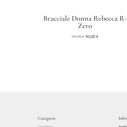
Bracciale Donna Rebecca R-
Zero
Il
Il
99,00
€
90,00
€
prezzo
prezzo
originale
attuale
era:
è:
99,00 €.
90,00 €.
Categorie
Info
Gioielleria
Spedi