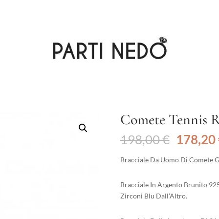
Comete Tennis R
Il
198,00
€
178,20
prezzo
original
Bracciale Da Uomo Di Comete Gio
era:
198,00 
Bracciale In Argento Brunito 9
Zirconi Blu Dall’Altro.