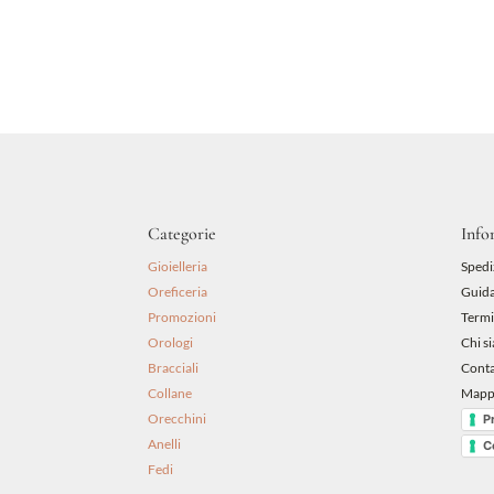
48,00 €.
43,20 €.
Categorie
Info
Gioielleria
Spedi
Oreficeria
Guida
Promozioni
Termi
Orologi
Chi s
Bracciali
Conta
Collane
Mappa
Orecchini
P
Anelli
C
Fedi