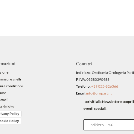
rmazioni
Contatti
zione
Indirizzo:
Oreficeria Orologeria Parti
 misure anelli
P. IVA:
03380390488
ni e condizioni
Telefono:
+39 055-826366
iamo
Email:
info@oroparti.it
ttaci
Iscriviti alla Newsletter e scopr
 del sito
eventi speciali.
rivacy Policy
ookie Policy