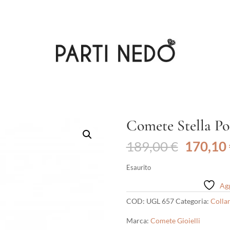
Comete Stella Po
Il
189,00
€
170,10
prezzo
original
Esaurito
era:
Agg
189,00 
COD:
UGL 657
Categoria:
Colla
Marca:
Comete Gioielli