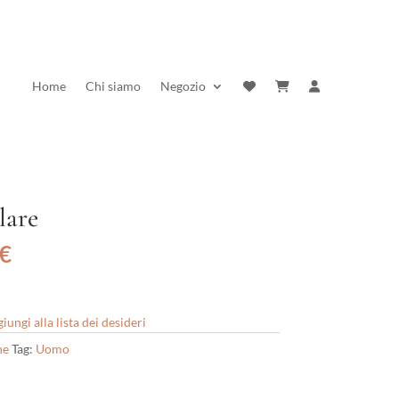
Home
Chi siamo
Negozio
lare
Il
€
prezzo
e
attuale
è:
iungi alla lista dei desideri
€.
170,10 €.
ne
Tag:
Uomo