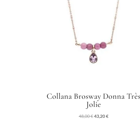
Collana Brosway Donna Trè
Jolie
Il
Il
48,00
€
43,20
€
prezzo
prezzo
originale
attuale
era:
è: