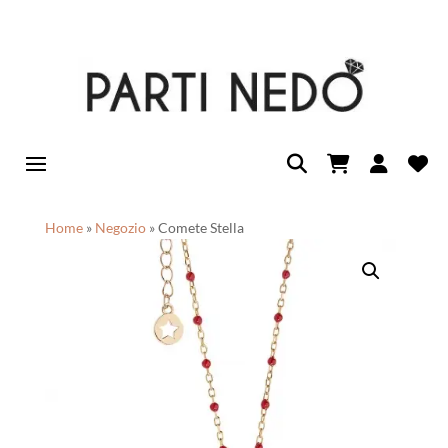
Home
»
Negozio
»
Comete Stella