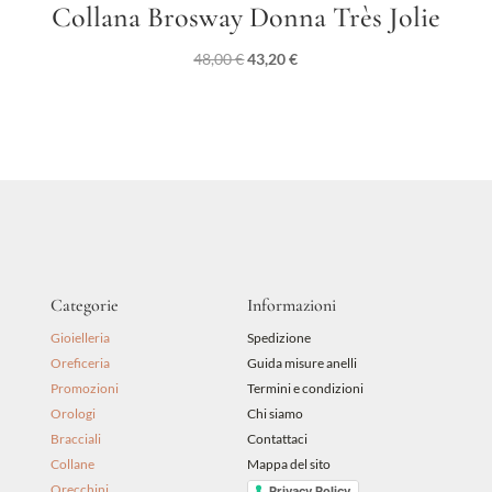
Collana Brosway Donna Très Jolie
Il
Il
48,00
€
43,20
€
prezzo
prezzo
originale
attuale
era:
è:
48,00 €.
43,20 €.
Categorie
Informazioni
Gioielleria
Spedizione
Oreficeria
Guida misure anelli
Promozioni
Termini e condizioni
Orologi
Chi siamo
Bracciali
Contattaci
Collane
Mappa del sito
Orecchini
Privacy Policy