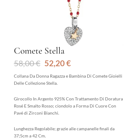
Comete Stella
Il
Il
58,00
€
52,20
€
prezzo
prezzo
originale
attuale
Collana Da Donna Ragazza e Bambina Di Comete Gioielli
era:
è:
Delle Collezione Stella.
58,00 €.
52,20 €.
Girocollo In Argento 925% Con Trattamento Di Doratura
Rosé E Smalto Rosso; ciondolo a Forma Di Cuore Con
Pavé di Zirconi Bianchi.
Lunghezza Regolabile; grazie alle campanelle finali da
37;5cm a 42 Cm.