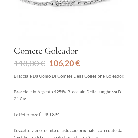
Comete Goleador
Il
Il
118,00
€
106,20
€
prezzo
prezzo
originale
attuale
Bracciale Da Uomo Di Comete Della Collezione Goleador.
era:
è:
118,00 €.
106,20 €.
Bracciale In Argento 925‰. Bracciale Della Lunghezza Di
21 Cm.
La Referenza È UBR 894
L’oggetto viene fornito di astuccio originale; corredato da
Certificato di Garanzia della validità di 2 anni.