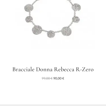
Bracciale Donna Rebecca R-Zero
Il
Il
99,00
€
90,00
€
prezzo
prezzo
originale
attuale
era:
è:
99,00 €.
90,00 €.