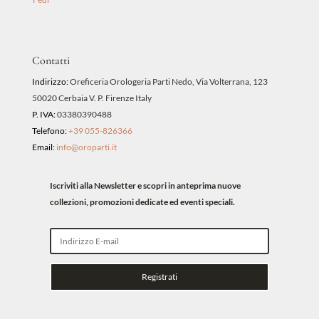
Contatti
Indirizzo:
Oreficeria Orologeria Parti Nedo, Via Volterrana, 123
50020 Cerbaia V. P. Firenze Italy
P. IVA:
03380390488
Telefono:
+39 055-826366
Email:
info@oroparti.it
Iscriviti alla Newsletter e scopri in anteprima nuove
collezioni, promozioni dedicate ed eventi speciali.
Registrati