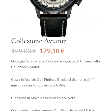
Collezione Aviator
Il
Il
199,00
€
179,10
€
prezzo
prezzo
originale
attuale
Orologio Cronografo Da Uomo e Ragazzo Di Citizen Della
era:
è:
Collezione Aviator.
199,00 €.
179,10 €.
Cassa In Acciaio Con Finitura Black del diametro di 44
mm circa con Fondo Serrato A Vite.
Cinturino In Morbida Pelle di colore Nero.
Quadrante di colore Avorio Con Datario e Indici E Sfere