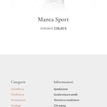
Manta Sport
Il
Il
198,00
€
138,60
€
prezzo
prezzo
originale
attuale
era:
è:
198,00 €.
138,60 €.
Categorie
Informazioni
Gioielleria
Spedizione
Oreficeria
Guida misure anelli
Promozioni
Termini e condizioni
Orologi
Chi siamo