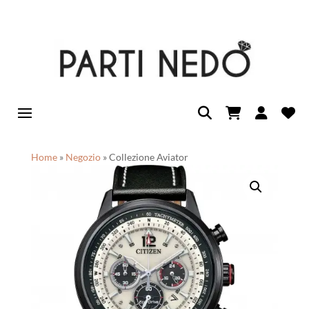
Home
»
Negozio
»
Collezione Aviator