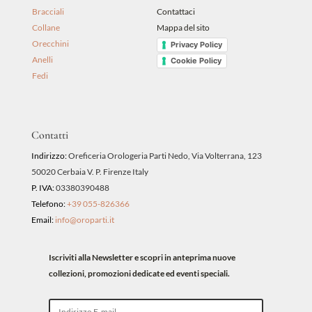
Bracciali
Contattaci
Collane
Mappa del sito
Orecchini
Privacy Policy
Anelli
Cookie Policy
Fedi
Contatti
Indirizzo:
Oreficeria Orologeria Parti Nedo, Via Volterrana, 123
50020 Cerbaia V. P. Firenze Italy
P. IVA:
03380390488
Telefono:
+39 055-826366
Email:
info@oroparti.it
Iscriviti alla Newsletter e scopri in anteprima nuove
collezioni, promozioni dedicate ed eventi speciali.