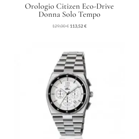
Orologio Citizen Eco-Drive
Donna Solo Tempo
Il
Il
129,00
€
113,52
€
prezzo
prezzo
originale
attuale
era:
è:
129,00 €.
113,52 €.