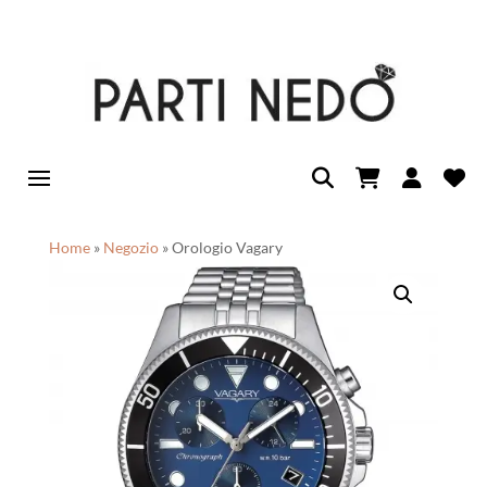
Home
»
Negozio
»
Orologio Vagary