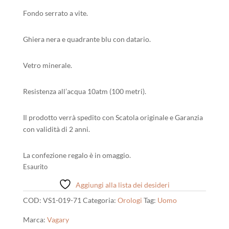
Fondo serrato a vite.
Ghiera nera e quadrante blu con datario.
Vetro minerale.
Resistenza all’acqua 10atm (100 metri).
Il prodotto verrà spedito con Scatola originale e Garanzia
con validità di 2 anni.
La confezione regalo è in omaggio.
Esaurito
Aggiungi alla lista dei desideri
COD:
VS1-019-71
Categoria:
Orologi
Tag:
Uomo
Marca:
Vagary