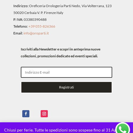
Indirizzo:
Oreficeria Orologeria Parti Nedo, Via Volterrana, 123
50020 Cerbaia V. P. Firenze Italy
P. IVA:
03380390488
Telefono:
+39 055-826366
Email:
info@oroparti.it
Iscriviti alla Newsletter e scopri in anteprima nuove
collezioni, promozioni dedicate ed eventi speciali.
Registrati
Chiusi per ferie. Tutte le spedizioni sono sospese fino al 31 Agosto.
X