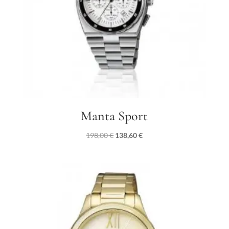
Manta Sport
Il
Il
198,00
€
138,60
€
prezzo
prezzo
originale
attuale
era:
è:
198,00 €.
138,60 €.