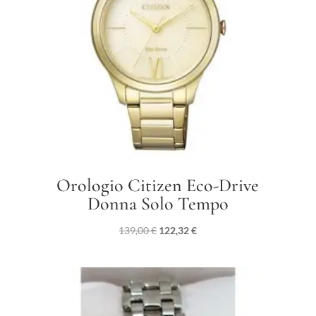
Orologio Citizen Eco-Drive
Donna Solo Tempo
Il
Il
139,00
€
122,32
€
prezzo
prezzo
originale
attuale
era:
è:
139,00 €.
122,32 €.