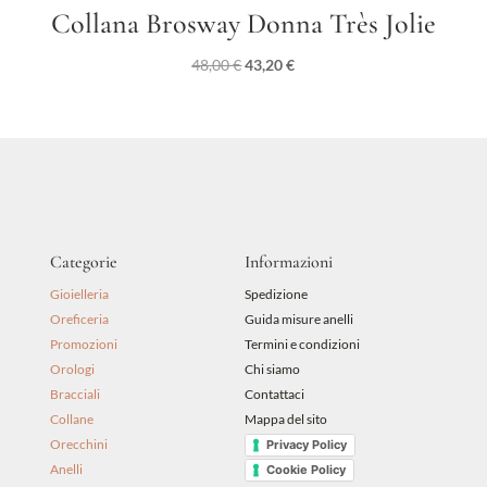
Collana Brosway Donna Très Jolie
Il
Il
48,00
€
43,20
€
prezzo
prezzo
originale
attuale
era:
è:
48,00 €.
43,20 €.
Categorie
Informazioni
Gioielleria
Spedizione
Oreficeria
Guida misure anelli
Promozioni
Termini e condizioni
Orologi
Chi siamo
Bracciali
Contattaci
Collane
Mappa del sito
Orecchini
Privacy Policy
Anelli
Cookie Policy