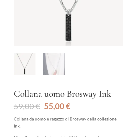
Collana uomo Brosway Ink
Il
Il
59,00
€
55,00
€
prezzo
prezzo
originale
attuale
Collana da uomo e ragazzo di Brosway della collezione
era:
è:
Ink.
59,00 €.
55,00 €.