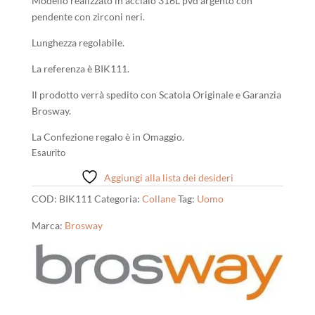
Modello realizzato in acciaio 316L pvd argento con
pendente con zirconi neri.
Lunghezza regolabile.
La referenza è BIK111.
Il prodotto verrà spedito con Scatola Originale e Garanzia
Brosway.
La Confezione regalo è in Omaggio.
Esaurito
Aggiungi alla lista dei desideri
COD:
BIK111
Categoria:
Collane
Tag:
Uomo
Marca:
Brosway