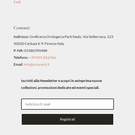
Fedi
Contatti
Indirizzo:
Oreficeria Orologeria Parti Nedo, Via Volterrana, 123
50020 Cerbaia V. P. Firenze Italy
P. IVA:
03380390488
Telefono:
+39 055-826366
Email:
info@oroparti.it
Iscriviti alla Newsletter e scopri in anteprima nuove
collezioni, promozioni dedicate ed eventi speciali.
Registrati