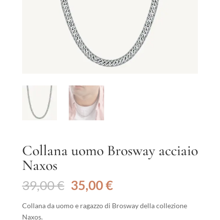
Collana uomo Brosway acciaio
Naxos
Il
Il
39,00
€
35,00
€
prezzo
prezzo
originale
attuale
Collana da uomo e ragazzo di Brosway della collezione
era:
è:
Naxos.