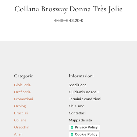
Collana Brosway Donna Très Jolie
Il
Il
48,00
€
43,20
€
prezzo
prezzo
originale
attuale
era:
è:
48,00 €.
43,20 €.
Categorie
Informazioni
Gioielleria
Spedizione
Oreficeria
Guida misure anelli
Promozioni
Termini e condizioni
Orologi
Chi siamo
Bracciali
Contattaci
Collane
Mappa del sito
Orecchini
Privacy Policy
Anelli
Cookie Policy