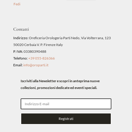
Fedi
Contatti
Indirizzo:
Oreficeria Orologeria Parti Nedo, Via Volterrana, 123
50020 Cerbaia V. P. Firenze Italy
P. IVA:
03380390488
Telefono:
+39 055-826366
Email:
info@oroparti.it
Iscriviti alla Newsletter e scopri in anteprima nuove
collezioni, promozioni dedicate ed eventi speciali.
Registrati