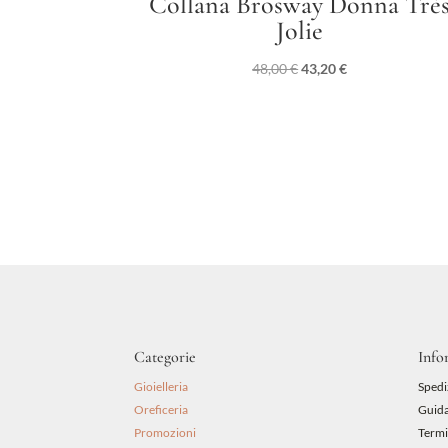
Collana Brosway Donna Trè
Jolie
Il
Il
48,00
€
43,20
€
prezzo
prezzo
originale
attuale
era:
è:
48,00 €.
43,20 €.
Categorie
Info
Gioielleria
Spedi
Oreficeria
Guida
Promozioni
Termi