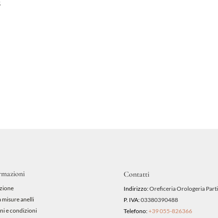
s
rmazioni
Contatti
zione
Indirizzo:
Oreficeria Orologeria Parti
 misure anelli
P. IVA:
03380390488
ni e condizioni
Telefono:
+39 055-826366