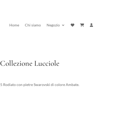
Home
Chi siamo
Negozio
Collezione Lucciole
rezzo
ttuale
25 Rodiato con pietre Swarovski di colore Ambate.
:
0,10 €.