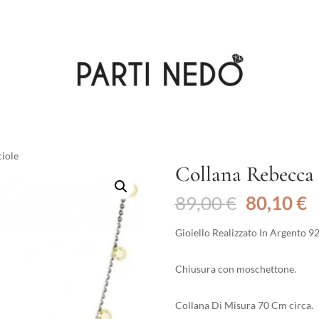
ciole
Collana Rebecca 
Il
Il
89,00
€
80,10
€
prezzo
p
originale
a
Gioiello Realizzato In Argento 9
era:
è
89,00 €.
8
Chiusura con moschettone.
Collana Di Misura 70 Cm circa.