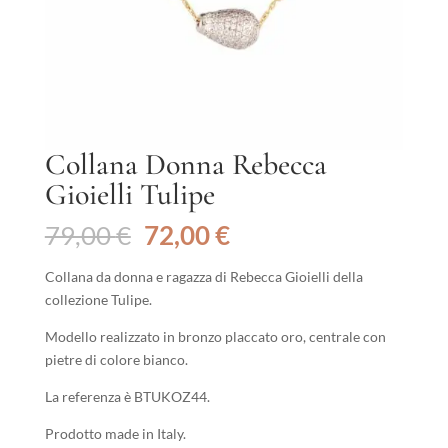
Collana Donna Rebecca
Gioielli Tulipe
Il
Il
79,00
€
72,00
€
prezzo
prezzo
originale
attuale
Collana da donna e ragazza di Rebecca Gioielli della
era:
è:
collezione Tulipe.
79,00 €.
72,00 €.
Modello realizzato in bronzo placcato oro, centrale con
pietre di colore bianco.
La referenza è BTUKOZ44.
Prodotto made in Italy.