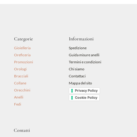
era:
è:
48,00 €.
43,20 €.
Categorie
Informazioni
Gioielleria
Spedizione
Oreficeria
Guida misure anelli
Promozioni
Termini e condizioni
Orologi
Chi siamo
Bracciali
Contattaci
Collane
Mappa del sito
Orecchini
Privacy Policy
Anelli
Cookie Policy
Fedi
Contatti