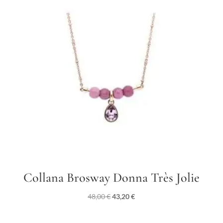
Collana Brosway Donna Très Jolie
Il
Il
48,00
€
43,20
€
prezzo
prezzo
originale
attuale