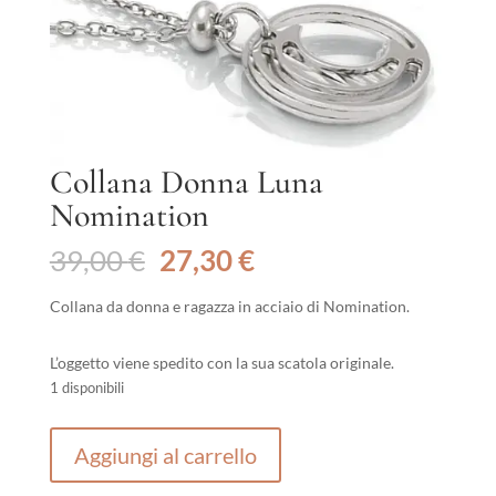
Collana Donna Luna
Nomination
Il
Il
39,00
€
27,30
€
prezzo
prezzo
originale
attuale
Collana da donna e ragazza in acciaio di Nomination.
era:
è:
39,00 €.
27,30 €.
L’oggetto viene spedito con la sua scatola originale.
1 disponibili
Collana
Aggiungi al carrello
Donna
Luna