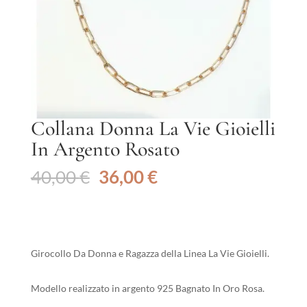
Collana Donna La Vie Gioielli
In Argento Rosato
Il
Il
40,00
€
36,00
€
prezzo
prezzo
originale
attuale
era:
è:
40,00 €.
36,00 €.
Girocollo Da Donna e Ragazza della Linea La Vie Gioielli.
Modello realizzato in argento 925 Bagnato In Oro Rosa.