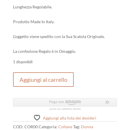
Lunghezza Regolabile.
Prodotto Made In Italy.
L’oggetto viene spedito con la Sua Scatola Originale.
La confezione Regalo è in Omaggio.
1 disponibili
Collana
Aggiungi al carrello
Donna
La
Vie
Gioielli
In
Argento
Aggiungi alla lista dei desideri
Rosato
COD:
COR00
Categoria:
Collane
Tag:
Donna
quantità