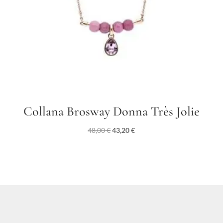
Collana Brosway Donna Très Jolie
Il
Il
48,00
€
43,20
€
prezzo
prezzo
originale
attuale
era:
è:
48,00 €.
43,20 €.