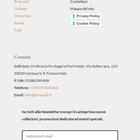
Bracciali
Contattaci
Collane
Mappa del sito
Orecchini
Privacy Policy
Anelli
Cookie Policy
Fedi
Contatti
Indirizzo:
Oreficeria Orologeria Parti Nedo, Via Volterrana, 123
50020 Cerbaia V. P. Firenze Italy
P. IVA:
03380390488
Telefono:
+39 055-826366
Email:
info@oroparti.it
Iscriviti alla Newsletter e scopri in anteprima nuove
collezioni, promozioni dedicate ed eventi speciali.