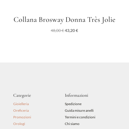
Collana Brosway Donna Très Jolie
Il
Il
48,00
€
43,20
€
prezzo
prezzo
originale
attuale
era:
è:
48,00 €.
43,20 €.
Categorie
Informazioni
Gioielleria
Spedizione
Oreficeria
Guida misure anelli
Promozioni
Termini e condizioni
Orologi
Chi siamo