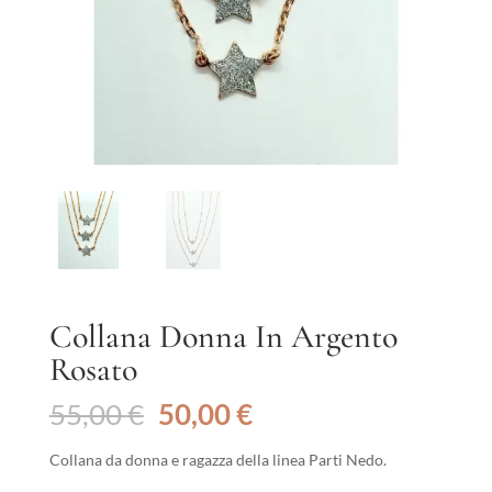
Collana Donna In Argento
Rosato
Il
Il
55,00
€
50,00
€
prezzo
prezzo
originale
attuale
Collana da donna e ragazza della linea Parti Nedo.
era:
è: