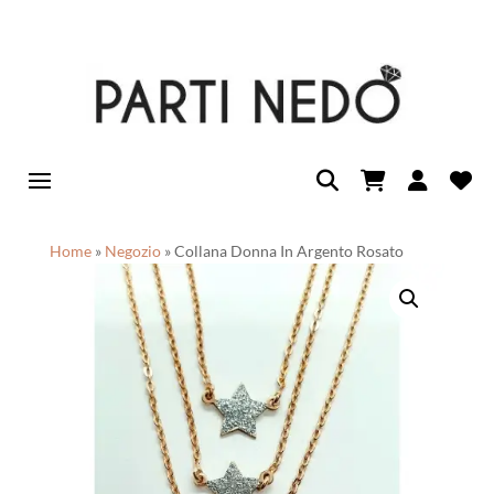
Home
»
Negozio
»
Collana Donna In Argento Rosato