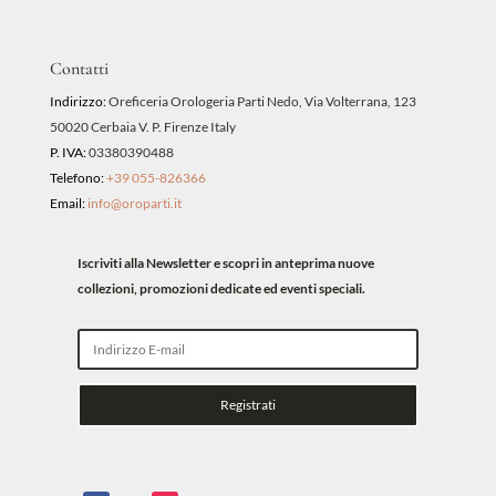
Contatti
Indirizzo:
Oreficeria Orologeria Parti Nedo, Via Volterrana, 123
50020 Cerbaia V. P. Firenze Italy
P. IVA:
03380390488
Telefono:
+39 055-826366
Email:
info@oroparti.it
Iscriviti alla Newsletter e scopri in anteprima nuove
collezioni, promozioni dedicate ed eventi speciali.
Registrati