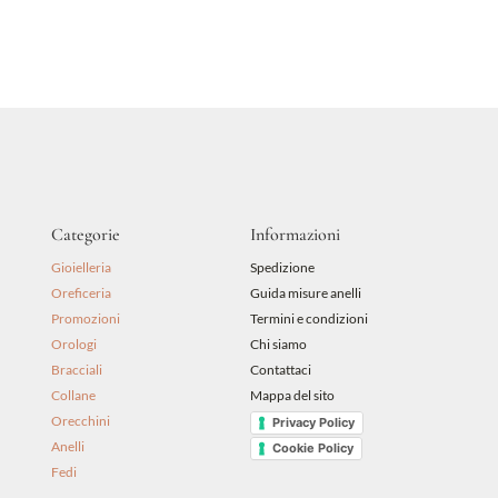
prezzo
prezzo
originale
attuale
era:
è:
48,00 €.
43,20 €.
Categorie
Informazioni
Gioielleria
Spedizione
Oreficeria
Guida misure anelli
Promozioni
Termini e condizioni
Orologi
Chi siamo
Bracciali
Contattaci
Collane
Mappa del sito
Orecchini
Privacy Policy
Anelli
Cookie Policy
Fedi