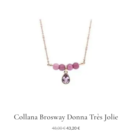
Collana Brosway Donna Très Jolie
Il
Il
48,00
€
43,20
€