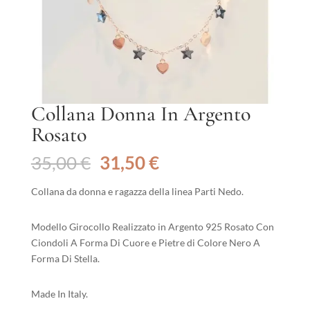
Collana Donna In Argento
Rosato
Il
Il
35,00
€
31,50
€
prezzo
prezzo
originale
attuale
Collana da donna e ragazza della linea Parti Nedo.
era:
è:
35,00 €.
31,50 €.
Modello Girocollo Realizzato in Argento 925 Rosato Con
Ciondoli A Forma Di Cuore e Pietre di Colore Nero A
Forma Di Stella.
Made In Italy.